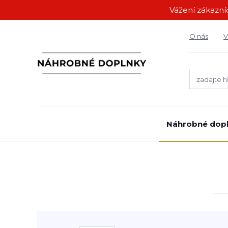
Vážení zákazníc
O nás
V
Náhrobné dop