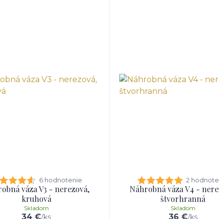
6 hodnotenie
2 hodnote
obná váza V3 - nerezová,
Náhrobná váza V4 - nere
kruhová
štvorhranná
Skladom
Skladom
34 €
36 €
/
ks
/
ks