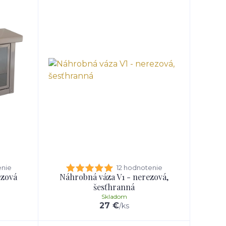
enie
12 hodnotenie
ezová
Náhrobná váza V1 - nerezová,
šesťhranná
Skladom
27 €
/
ks