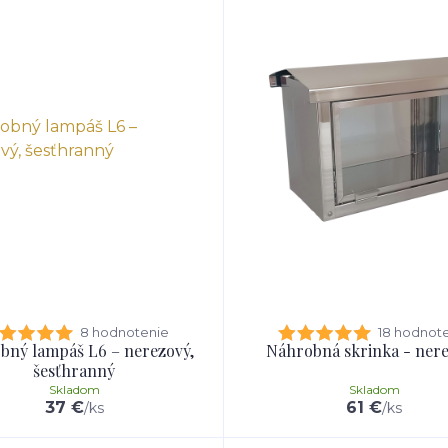
8 hodnotenie
18 hodnot
bný lampáš L6 – nerezový,
Náhrobná skrinka - ner
šesťhranný
Skladom
Skladom
37 €
61 €
/
ks
/
ks