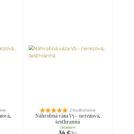
nie
2 hodnotenie
zová,
Náhrobná váza V5 - nerezová,
šesťhranná
Skladom
34 €
/
ks