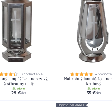
10 hodnotenie
4 hodnote
bný lampáš L2 - nerezový,
Náhrobný lampáš L3 - ner
šesťhranný malý
kruhový
Skladom
Skladom
29 €
35 €
/
ks
/
ks
Doprava ZADARMO