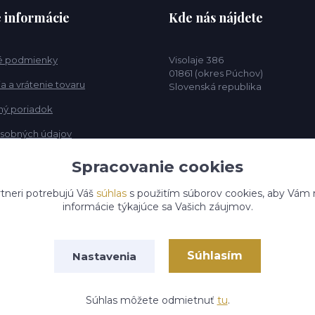
é informácie
Kde nás nájdete
 podmienky
Visolaje 386
01861 (okres Púchov)
 a vrátenie tovaru
Slovenská republika
ý poriadok
sobných údajov
Spracovanie cookies
tneri potrebujú Váš
súhlas
s použitím súborov cookies, aby Vám 
informácie týkajúce sa Vašich záujmov.
Súhlasím
Nastavenia
 Jozef Ďurica. Všetky práva vyhradené.
Vytvorené na
Eshop-ry
Súhlas môžete odmietnuť
tu
.