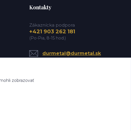
Kontakty
Zákaznícka podpora
+421 903 262 181
(Po-Pia, 8-15 hod.)
durmetal@durmetal.sk
mohli zobrazovať
chlo.sk