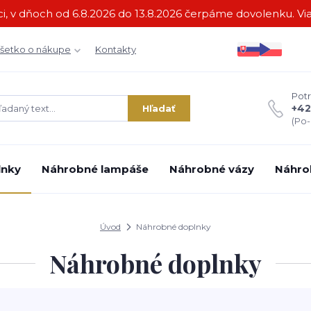
i, v dňoch od 6.8.2026 do 13.8.2026 čerpáme dovolenku. Via
šetko o nákupe
Kontakty
Potr
+42
Hľadať
(Po-
lnky
Náhrobné lampáše
Náhrobné vázy
Náhro
Úvod
Náhrobné doplnky
Náhrobné doplnky