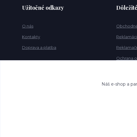
Užitočné odkazy
Dôležit
O nás
Obchodné
Kontakty
Reklamácia
Doprava a platba
Reklamačn
Ochrana o
Náš e-shop a par
© 2026