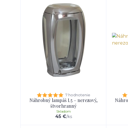
7 hodnotenie
Náhrobný lampáš L5 – nerezový,
Náhro
štvorhranný
Skladom
45 €
/
ks