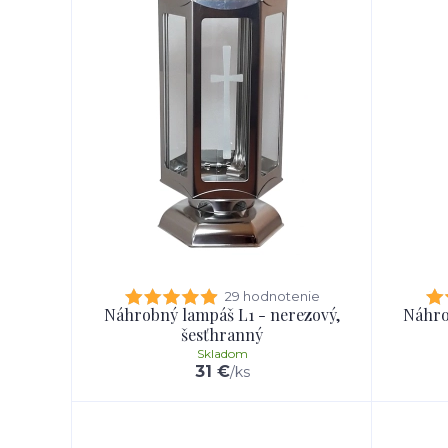
29 hodnotenie
Náhrobný lampáš L1 - nerezový,
Náhro
šesťhranný
Skladom
31 €
/
ks