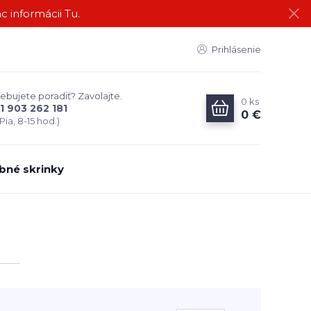
c informácii Tu.
Prihlásenie
ebujete poradiť? Zavolajte.
0
ks
1 903 262 181
0 €
Pia, 8-15 hod.)
bné skrinky