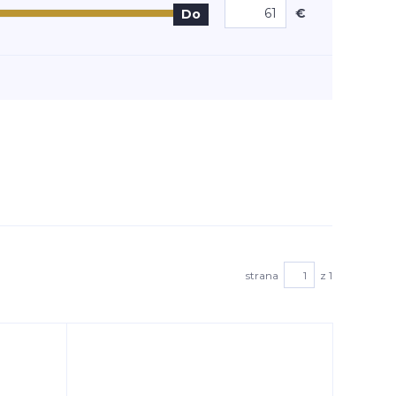
€
Do
strana
z 1