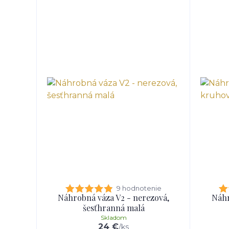
9 hodnotenie
Náhrobná váza V2 - nerezová,
Náhr
šesťhranná malá
Skladom
24 €
/
ks