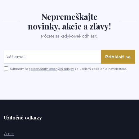
Nepremeškajte
novinky, akcie a zľavy!
Môžete sa kedykoľvek odhlásiť.
Prihlásiť sa
Súhlasím so
spracovaním osobných údajov
za účelom zasielania newslettera.
Užitočné odkazy
O nás