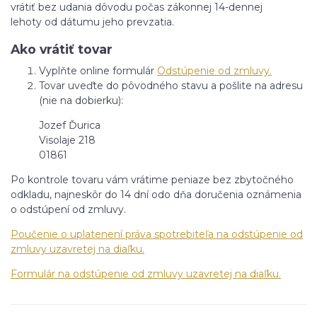
vrátiť bez udania dôvodu počas zákonnej 14-dennej
lehoty od dátumu jeho prevzatia.
Ako vrátiť tovar
Vyplňte online formulár
Odstúpenie od zmluvy.
Tovar uveďte do pôvodného stavu a pošlite na adresu
(nie na dobierku):
Jozef Ďurica
Visolaje 218
01861
Po kontrole tovaru vám vrátime peniaze bez zbytočného
odkladu, najneskôr do 14 dní odo dňa doručenia oznámenia
o odstúpení od zmluvy.
Poučenie o uplatenení práva spotrebiteľa na odstúpenie od
zmluvy uzavretej na diaľku.
Formulár na odstúpenie od zmluvy uzavretej na diaľku.