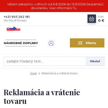
Vážení zákazníci, v dňoch od 6.8.2026 do 13.8.2026 čerpáme
dovolenku. Viac informácii Tu.
+421 903 262 181
0
ks
0 €
(Po-Pia, 8-15 hod.)
Menu
Hľadať
Úvod
Reklamácia a vrátenie tovaru
Reklamácia a vrátenie
tovaru