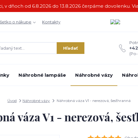
i, v dňoch od 6.8.2026 do 13.8.2026 čerpáme dovolenku. Via
šetko o nákupe
Kontakty
Potr
+42
Hľadať
(Po-
lnky
Náhrobné lampáše
Náhrobné vázy
Náhro
Úvod
Náhrobné vázy
Náhrobná váza V1 - nerezová, šesťhranná
ná váza V1 - nerezová, šes