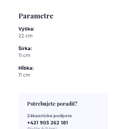
Parametre
Výška
22 cm
Šírka
11 cm
Hĺbka
11 cm
Potrebujete poradiť?
Zákaznícka podpora
+421 903 262 181
(Po-Pia, 8-15 hod.)