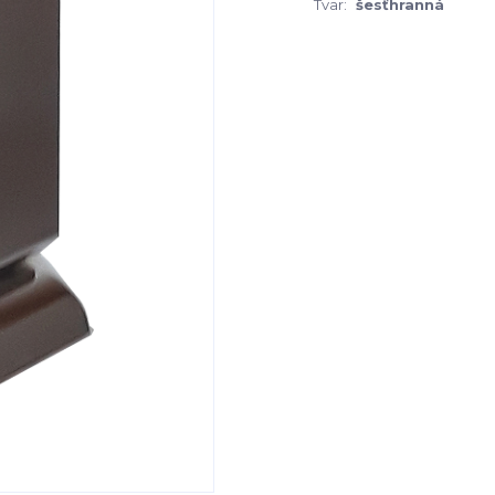
Tvar:
šesťhranná