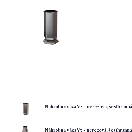
Náhrobná váza V2 - nerezová, šesťhrann
Náhrobná váza V5 - nerezová, šesťhranná