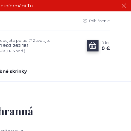
c informácii Tu.
Prihlásenie
ebujete poradiť? Zavolajte.
0
ks
1 903 262 181
0 €
Pia, 8-15 hod.)
bné skrinky
ťhranná