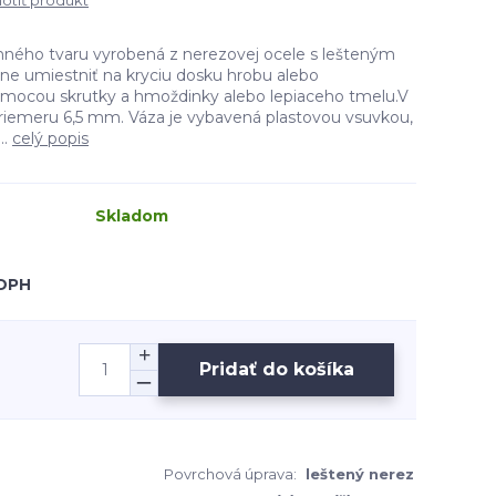
tiť produkt
ného tvaru vyrobená z nerezovej ocele s lešteným
e umiestniť na kryciu dosku hrobu alebo
mocou skrutky a hmoždinky alebo lepiaceho tmelu.V
 priemeru 6,5 mm. Váza je vybavená plastovou vsuvkou,
..
celý popis
Skladom
 DPH
Pridať do košíka
Povrchová úprava:
leštený nerez