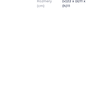
Rozmery
(v)22 x (š)11 x
(cm):
(h)11