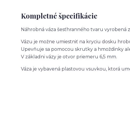
Kompletné špecifikácie
Náhrobná váza šesťhranného tvaru vyrobená z
Vázu je možne umiestniť na kryciu dosku hrob
Upevňuje sa pomocou skrutky a hmoždinky ale
V základni vázy je otvor priemeru 6,5 mm.
Váza je vybavená plastovou vsuvkou, ktorá u