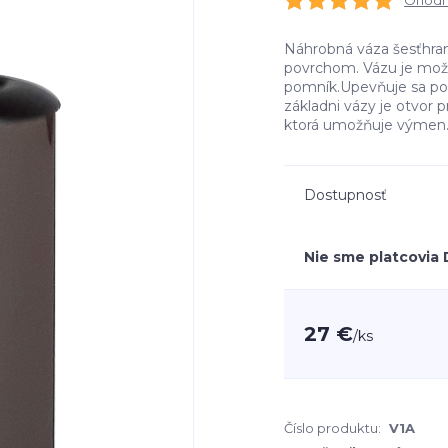
Ohodno
Náhrobná váza šesťhran
povrchom. Vázu je možn
pomník.Upevňuje sa po
základni vázy je otvor
ktorá umožňuje výmen.
Dostupnosť
Nie sme platcovia
27 €
/
ks
Číslo produktu:
V1A