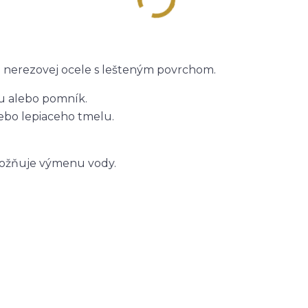
 nerezovej ocele s lešteným povrchom.
u alebo pomník.
bo lepiaceho tmelu.
možňuje výmenu vody.