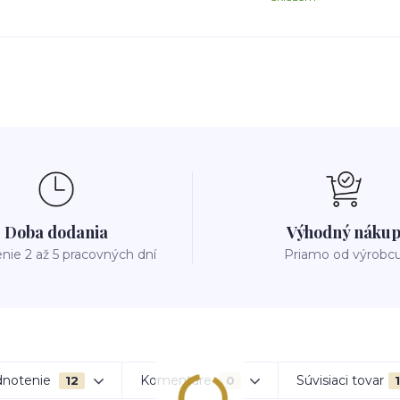
Doba dodania
Výhodný náku
nie 2 až 5 pracovných dní
Priamo od výrobc
notenie
Komentáre
Súvisiaci tovar
12
0
1