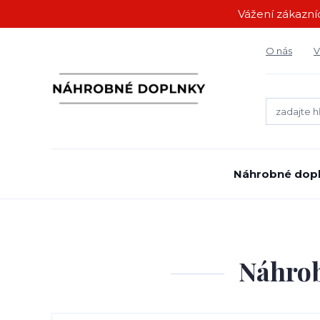
Vážení zákazníc
O nás
V
Náhrobné dop
Náhrob