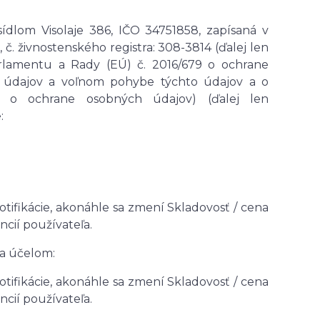
sídlom Visolaje 386, IČO 34751858, zapísaná v
 č. živnostenského registra: 308-3814 (ďalej len
rlamentu a Rady (EÚ) č. 2016/679 o ochrane
ch údajov a voľnom pohybe týchto údajov a o
e o ochrane osobných údajov) (ďalej len
:
notifikácie, akonáhle sa zmení Skladovosť / cena
cií používateľa.
za účelom:
notifikácie, akonáhle sa zmení Skladovosť / cena
cií používateľa.