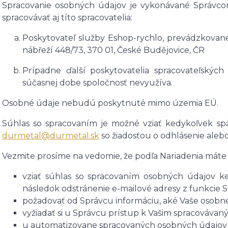
Spracovanie osobných údajov je vykonávané Správc
spracovávať aj títo spracovatelia:
Poskytovateľ služby Eshop-rychlo, prevádzkovane
nábřeží 448/73, 370 01, České Budějovice, ČR
Prípadne ďalší poskytovatelia spracovateľských s
súčasnej dobe spoločnosť nevyužíva.
Osobné údaje nebudú poskytnuté mimo územia EÚ.
Súhlas so spracovaním je možné vziať kedykoľvek sp
durmetal@durmetal.sk
so žiadosťou o odhlásenie alebo
Vezmite prosíme na vedomie, že podľa Nariadenia máte 
vziať súhlas so spracovaním osobných údajov ke
následok odstránenie e-mailové adresy z funkcie S
požadovať od Správcu informáciu, aké Vaše osobn
vyžiadať si u Správcu prístup k Vašim spracováva
u automatizovane spracovaných osobných údajov n