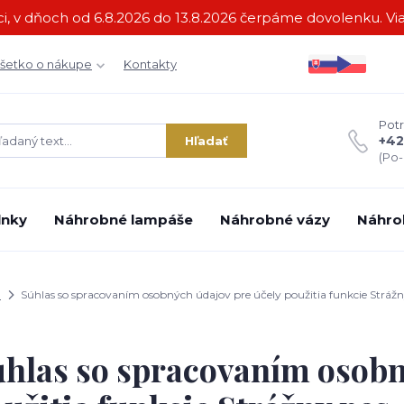
i, v dňoch od 6.8.2026 do 13.8.2026 čerpáme dovolenku. Via
šetko o nákupe
Kontakty
Potr
+42
Hľadať
(Po-
lnky
Náhrobné lampáše
Náhrobné vázy
Náhro
d
Súhlas so spracovaním osobných údajov pre účely použitia funkcie Strážn
hlas so spracovaním osobn