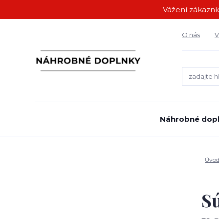
Vážení zákazníc
O nás
V
Náhrobné dop
Úvo
Sú