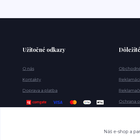
Užitočné odkazy
Dôležit
O nás
Obchodné
Kontakty
Reklamácia
Doprava a platba
Reklamačn
Ochrana o
Náš e-shop a par