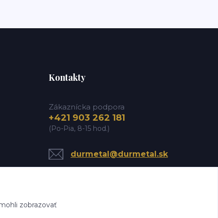
Kontakty
Zákaznícka podpora
+421 903 262 181
(Po-Pia, 8-15 hod.)
durmetal@durmetal.sk
mohli zobrazovať