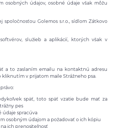
om osobných údajov, osobné údaje však môžu
j spoločnosťou Golemos s.r.o., sídlom Zátkovo
oftvérov, služieb a aplikácií, ktorých však v
äť a to zaslaním emailu na kontaktnú adresu
 kliknutím v prijatom maile Strážneho psa.
právo:
dykoľvek späť, toto späť vzatie bude mať za
trážny pes
é údaje spracúva
ným osobným údajom a požadovať o ich kópiu
a ich prenositeľnosť