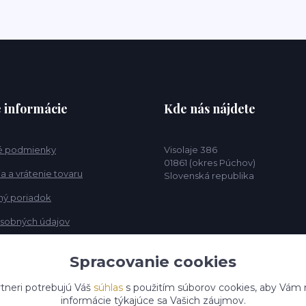
é informácie
Kde nás nájdete
 podmienky
Visolaje 386
01861 (okres Púchov)
 a vrátenie tovaru
Slovenská republika
ý poriadok
sobných údajov
Spracovanie cookies
tneri potrebujú Váš
súhlas
s použitím súborov cookies, aby Vám 
informácie týkajúce sa Vašich záujmov.