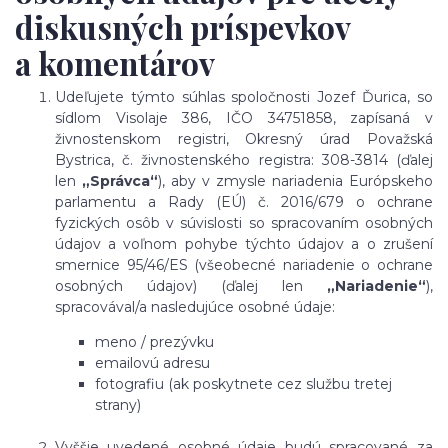
diskusných príspevkov
a komentárov
Udeľujete týmto súhlas spoločnosti Jozef Ďurica, so
sídlom Visolaje 386, IČO 34751858, zapísaná v
živnostenskom registri, Okresný úrad Považská
Bystrica, č. živnostenského registra: 308-3814 (ďalej
len
„Správca“
), aby v zmysle nariadenia Európskeho
parlamentu a Rady (EÚ) č. 2016/679 o ochrane
fyzických osôb v súvislosti so spracovaním osobných
údajov a voľnom pohybe týchto údajov a o zrušení
smernice 95/46/ES (všeobecné nariadenie o ochrane
osobných údajov) (ďalej len
„Nariadenie“
),
spracovával/a nasledujúce osobné údaje:
meno / prezývku
emailovú adresu
fotografiu (ak poskytnete cez službu tretej
strany)
Vyššie uvedené osobné údaje budú spracované za