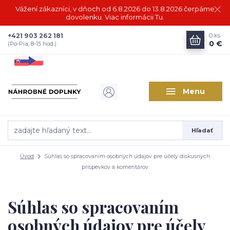
Vážení zákazníci, v dňoch od 6.8.2026 do 13.8.2026 čerpáme
dovolenku. Viac informácii Tu.
+421 903 262 181
0
ks
0 €
(Po-Pia, 8-15 hod.)
Menu
Hľadať
Úvod
Súhlas so spracovaním osobných údajov pre účely diskusných
príspevkov a komentárov
Súhlas so spracovaním
osobných údajov pre účely