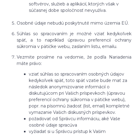
softvérov, služieb a aplikácií, ktorých však v
súčasnej dobe spoločnosť nevyužíva.
Osobné údaje nebudú poskytnuté mimo územia EÚ.
Súhlas so spracovaním je možné vziať kedykoľvek
späť, a to napríklad úpravou preferencií ochrany
súkromia v pätičke webu, zaslaním listu, emailu.
Vezmite prosíme na vedomie, že podľa Nariadenia
máte právo:
vziať súhlas so spracovaním osobných údajov
kedykoľvek späť, toto späť vzatie bude mať za
následok anonymizovanie informácií o
diskutujúcom pri Vašich príspevkoch (úpravou
preferencií ochrany súkromia v pätičke webu),
popr. na písomnú žiadosť (list, email) kompletné
vymazanie Vašich diskusných príspevkov.
požadovať od Správcu informáciu, aké Vaše
osobné údaje spracúva
vyžiadať si u Správcu prístup k Vašim