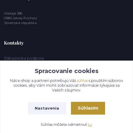
Visolaje 386
01861 (okres Púchov)
Slovenská republika
Kontakty
Zákaznícka podpora
+421 903 262 181
(Po-Pia, 8-15 hod.)
Spracovanie cookies
Náš e-shop a partneri potrebujú Váš
súhlas
s použitím súborov
durmetal@durmetal.sk
cookies, aby Vám mohli zobrazovať informácie týkajúce sa
Vašich záujmov.
Súhlasím
Nastavenia
© 2026 Jozef Ďurica. Všetky práva vyhradené.
Súhlas môžete odmietnuť
tu
.
Vytvorené na
Eshop-rychlo.sk